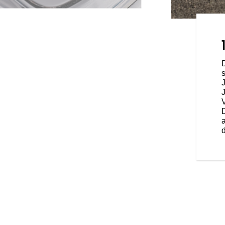
RT
n ist weltweit nur in begrenzter
, wie es aussieht, wenn wir dem
ir kennen: unserem eigenen.
ft, Leistungsfähigkeit, Technik
nktionalität schätzen – die
t das richtige Motorrad für Sie.