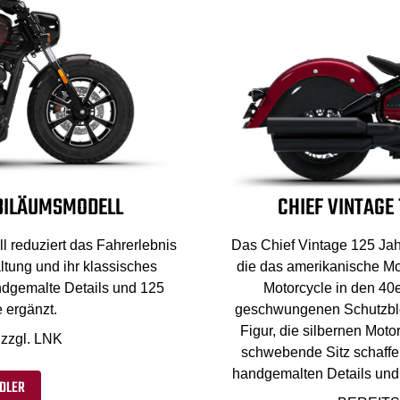
UBILÄUMSMODELL
CHIEF VINTAGE
 reduziert das Fahrerlebnis
Das Chief Vintage 125 Jah
ltung und ihr klassisches
die das amerikanische Mot
ndgemalte Details und 125
Motorcycle in den 40e
 ergänzt.
geschwungenen Schutzble
Figur, die silbernen Mot
zzgl. LNK
schwebende Sitz schaffen 
handgemalten Details und 
DLER