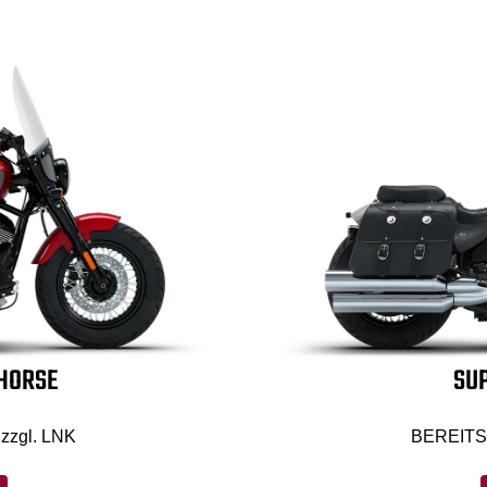
 HORSE
SUP
zzgl. LNK
BEREITS