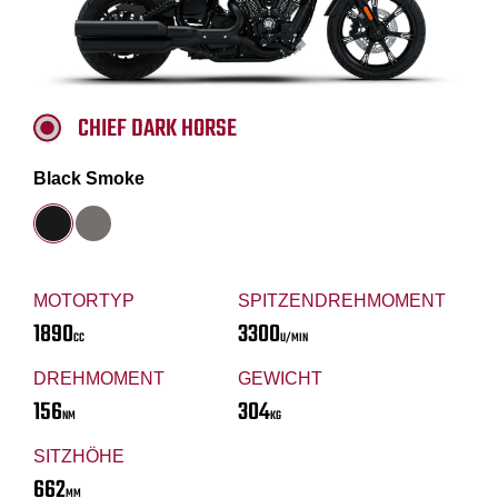
CHIEF DARK HORSE
Black Smoke
MOTORTYP
SPITZENDREHMOMENT
1890
3300
CC
U/MIN
DREHMOMENT
GEWICHT
156
304
NM
KG
SITZHÖHE
662
MM