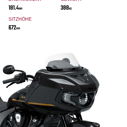
181.4
388
NM
KG
SITZHÖHE
672
MM