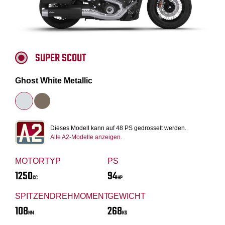
SUPER SCOUT
Ghost White Metallic
Dieses Modell kann auf 48 PS gedrosselt werden.
Alle A2-Modelle anzeigen.
MOTORTYP
PS
1250
94
CC
HP
SPITZENDREHMOMENT
GEWICHT
108
268
NM
KG